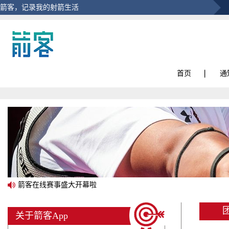
箭客，记录我的射箭生活
首页
通
箭客在线赛事盛大开幕啦
关于箭客App